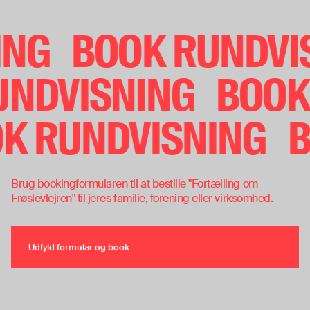
Book rundvisning
ING
BOOK RUNDV
NDVISNING
BOOK 
OK RUNDVISNING
Brug bookingformularen til at bestille "Fortælling om
Frøslevlejren" til jeres familie, forening eller virksomhed.
Udfyld formular og book
Udfyld formular og book