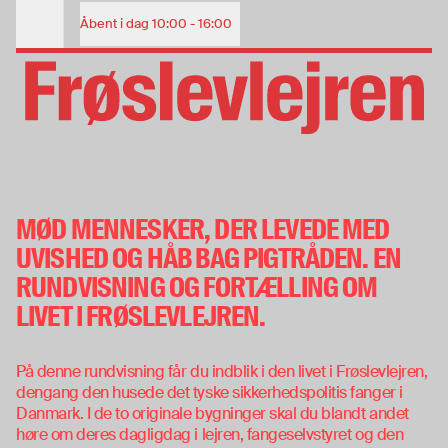
Fortællingen om Frøslevlejren | Privat rundvisning i Frøslevlej
ENTRÉBILLET
Åbent i dag
10:00 - 16:00
Åbningstider
Voksen
85 DKK
Voksen (køb online)
76,5 DKK
PRIVAT RUNDVISNING
Barn (under 18 år)
Gratis
FORTÆLLING OM
FRØSLEVLEJREN
Se åbningstider
MØD MENNESKER, DER LEVEDE MED
31. jan. 2026
—
29. nov. 2026
UVISHED OG HÅB BAG PIGTRÅDEN. EN
Se åbningstider
Køb entré og årskort
RUNDVISNING OG FORTÆLLING OM
LIVET I FRØSLEVLEJREN.
Køb entré og årskort
På denne rundvisning får du indblik i den livet i Frøslevlejren,
dengang den husede det tyske sikkerhedspolitis fanger i
Danmark. I de to originale bygninger skal du blandt andet
høre om deres dagligdag i lejren, fangeselvstyret og den