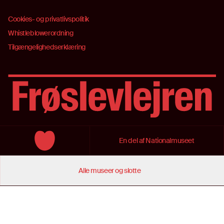
Cookies- og privatlivspolitik
Whistleblowerordning
Tilgængelighedserklæring
Link til startsiden
En del af Nationalmuseet
Alle museer og slotte
15 MUSEER OG SLOTTE OVER