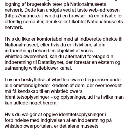
logning af brugeraktiviteter på Nationalmuseets
netværk. Dette kan undgås ved at taste web-adressen
(
https://natmus.sit-wb.dk
) i en browser på en privat eller
offentlig computer, der ikke er tilkoblet Nationalmuseets
netværk.
Hvis du ikke er komfortabel med at indberette direkte til
Nationalmuseet, eller hvis du er i tvivl om, at din
indberetning behandles objektivt af vores
whistleblowerenhed, kan du alternativt foretage din
indberetning til Datatilsynet, der forestår en ekstern og
uafhængig whistleblower kanal.
Lov om beskyttelse af whistleblowere begrænser under
alle omstændigheder kredsen af dem, der overhovedet
må få kendskab til en whistleblowers
identitetsoplysninger – og oplysninger, ud fra hvilke man
kan udlede noget herom.
Hvis du vælger at opgive identitetsoplysninger i
forbindelse med indgivelsen af en indberetning på
whistleblowerportalen, er det alene museets