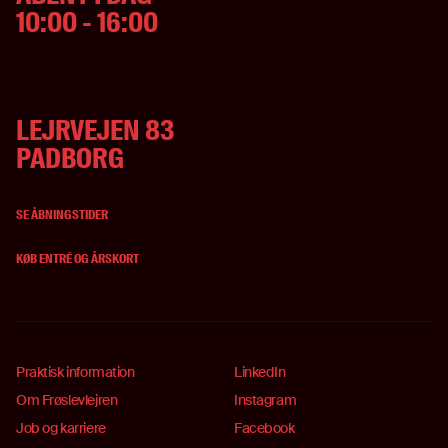
10:00 - 16:00
ADRESSE
LEJRVEJEN 83
PADBORG
SE ÅBNINGSTIDER
KØB ENTRÉ OG ÅRSKORT
Praktisk information
LinkedIn
Om Frøslevlejren
Instagram
Job og karriere
Facebook