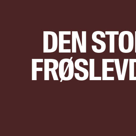
DEN STO
FRØSLEV